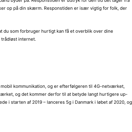
ånd byder på. Responstiden er udtryk for den tid det tager fra
ukker op på din skærm. Responstiden er især vigtig for folk, der
t du som forbruger hurtigt kan få et overblik over dine
trådløst internet.
r mobil kommunikation, og er efterfølgeren til 4G-netværket,
rket, og det kommer derfor til at betyde langt hurtigere up-
de i starten af 2019 – lanceres 5g i Danmark i løbet af 2020, og