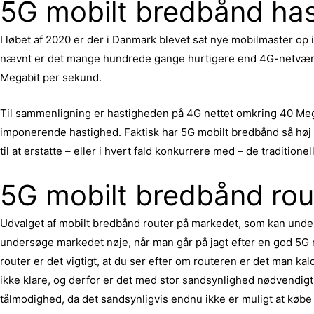
5G mobilt bredbånd ha
I løbet af 2020 er der i Danmark blevet sat nye mobilmaster op 
nævnt er det mange hundrede gange hurtigere end 4G-netværke
Megabit per sekund.
Til sammenligning er hastigheden på 4G nettet omkring 40 Megabi
imponerende hastighed. Faktisk har 5G mobilt bredbånd så høj en
til at erstatte – eller i hvert fald konkurrere med – de traditio
5G mobilt bredbånd rou
Udvalget af mobilt bredbånd router på markedet, som kan unders
undersøge markedet nøje, når man går på jagt efter en god 5G r
router er det vigtigt, at du ser efter om routeren er det man kal
ikke klare, og derfor er det med stor sandsynlighed nødvendigt 
tålmodighed, da det sandsynligvis endnu ikke er muligt at købe 