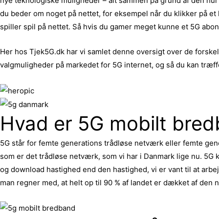
nye teknologiske muligheder – alt sammen på grund af den hurti
du beder om noget på nettet, for eksempel når du klikker på et lin
spiller spil på nettet. Så hvis du gamer meget kunne et 5G abo
Her hos Tjek5G.dk har vi samlet denne oversigt over de forskell
valgmuligheder på markedet for 5G internet, og så du kan træffe
Hvad er 5G mobilt bre
5G står for femte generations trådløse netværk eller femte gen
som er det trådløse netværk, som vi har i Danmark lige nu. 5G 
og download hastighed end den hastighed, vi er vant til at arbe
man regner med, at helt op til 90 % af landet er dækket af den 