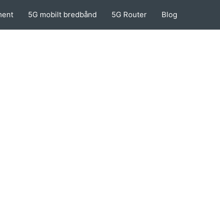
ment
5G mobilt bredbånd
5G Router
Blog