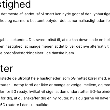
stighed
i det meste af landet, så vi snart kan nyde godt af den lynhurti
t, og nærmere bestemt betyder det, at normalhastigheden for 
t i sekundet. Det svarer altså til, at du kan downloade en hel 
 hastighed, at mange mener, at det bliver det nye alternativ til
nelle bredbåndsforbindelser i de danske hjem.
ter
tøtte de utroligt høje hastigheder, som 5G nettet kører med, e
outer – netop fordi der ikke er mange at vælge imellem, og man 
der for 5G ready, hvilket vil sige, at den understøtter 5G-forbin
for dig, at du anskaffer dig en ny router, hvis du gerne vil hav
5G routere i danske butikker.