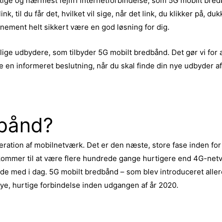
ge og nærmest fejlfri internetforbindelse, som 5G mobilt bredb
k, til du får det, hvilket vil sige, når det link, du klikker på, d
nnement helt sikkert være en god løsning for dig.
ige udbydere, som tilbyder 5G mobilt bredbånd. Det gør vi for a
 en informeret beslutning, når du skal finde din nye udbyder af 
dbånd?
eration af mobilnetværk. Det er den næste, store fase inden fo
kommer til at være flere hundrede gange hurtigere end 4G-netvæ
jde med i dag. 5G mobilt bredbånd – som blev introduceret allere
nye, hurtige forbindelse inden udgangen af år 2020.