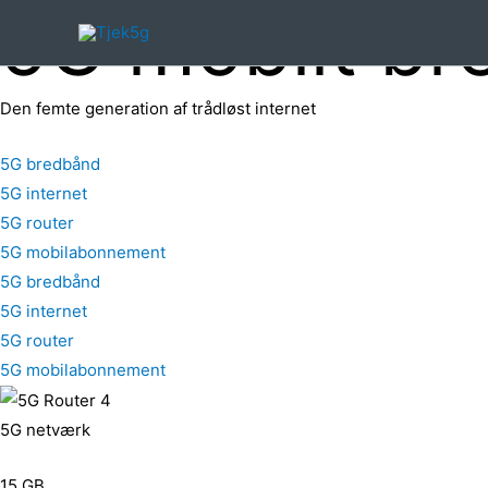
5G mobilt b
Den femte generation af trådløst internet
5G bredbånd
5G internet
5G router
5G mobilabonnement
5G bredbånd
5G internet
5G router
5G mobilabonnement
5G netværk
15 GB