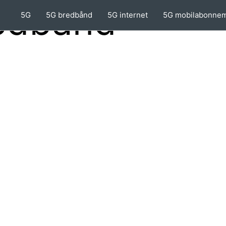
redbånd
5G
5G bredbånd
5G internet
5G mobilabonne